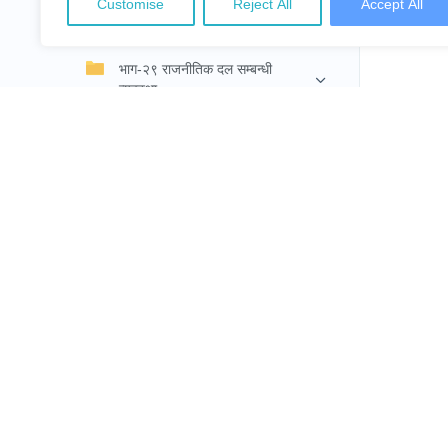
Customise
Reject All
Accept All
भाग-२८ राष्ट्रिय सुरक्षा सम्बन्धी
व्यवस्था
भाग-२९ राजनीतिक दल सम्बन्धी
व्यवस्था
भाग-३० संकटकालीन अधिकार
भाग-३१ संविधान संशोधन
भाग-३२ विविध
भाग-३३ संक्रमणकालीन व्यवस्था
भाग-३४ परिभाषा र व्याख्या
NepalLaw
भाग-३५ संक्षिप्त नाम, प्रारम्भ र खारेजी
अनुसूची-१ नेपालको राष्ट्रिय झण्डा