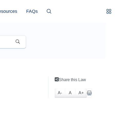
esources
FAQs
Share this Law
A-
A
A+